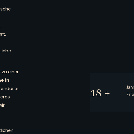
tische
,
rt.
 Liebe
h zu einer
e in
Jah
Standorts
19
+
Erf
teres
wir
zlichen