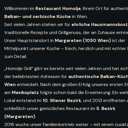
Willkommen im
Restaurant Homolje
, Ihrem Ort für authen
Balkan- und serbische Küche
in Wien.
Seit vielen Jahren stehen wir für
ehrliche Hausmannskost
traditionelle Rezepte und Grillgenuss, der an Zuhause erinne
Unser Hauptstandort in
Margareten (1050 Wien)
ist der
Mittelpunkt unserer Küche – frisch, herzlich und mit echter
zum Detail.
„Homolje Grill“ gibt es bereits seit vielen Jahren und hat sic
der beliebtesten Adressen für
authentische Balkan-Küch
Wien
entwickelt. Nach dem großen Erfolg unseres ersten 
am
Mexikoplatz
folgte schon bald die Erweiterung: Ein wei
Lokal entstand im
10. Wiener Bezirk
, und 2013 eröffneten 
schließlich unser gemütliches Restaurant im
5. Bezirk
(Margareten)
.
2016 wuchs unser Familienbetrieb weiter – mit einem zusät